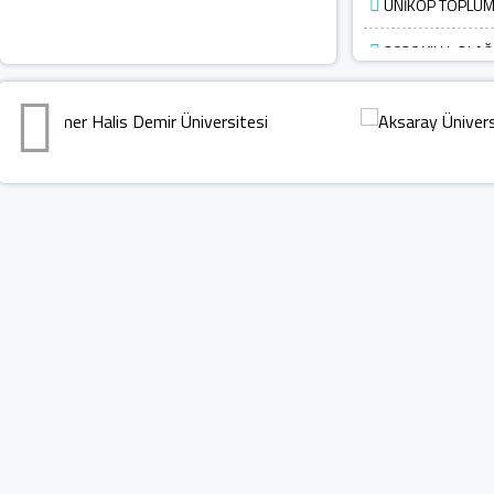
UNİKOP TOPLUMS
2026 YILI I. O
TOPLANTISI GERÇE
Bölgesel Ar-Ge İş 
Gerçekleştirdi
MINDBRICKS WOR
UNİKOP Eylem Plan
UNİKOP Eylem Pla
2025 YILI UNİKO
GERÇEKLEŞTİRİLDİ
UNİKOP 1. Bölgese
ikinci toplantısını g
KOP Bölgesi Üniv
İşgal Kararına Karş